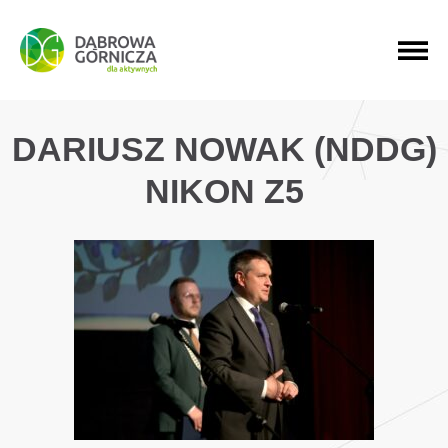
PRZEJDŹ DO MENU GŁÓWNEGO
PRZEJDŹ DO WYSZUKIWARKI
PRZEJDŹ DO TREŚCI
DARIUSZ NOWAK (NDDG)
NIKON Z5