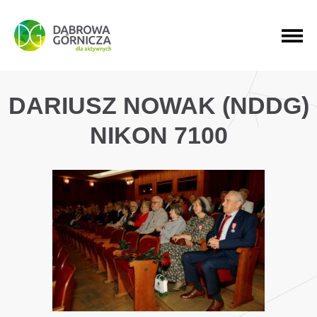
PRZEJDŹ DO MENU GŁÓWNEGO
PRZEJDŹ DO WYSZUKIWARKI
PRZEJDŹ DO TREŚCI
DARIUSZ NOWAK (NDDG)
NIKON 7100