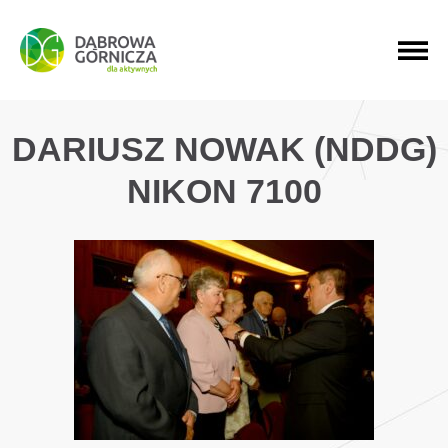
PRZEJDŹ DO MENU GŁÓWNEGO
PRZEJDŹ DO WYSZUKIWARKI
PRZEJDŹ DO TREŚCI
DARIUSZ NOWAK (NDDG)
NIKON 7100