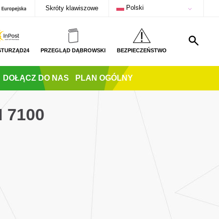
Polski
Skróty klawiszowe
STURZĄD24
PRZEGLĄD DĄBROWSKI
BEZPIECZEŃSTWO
DOŁĄCZ DO NAS
PLAN OGÓLNY
 7100