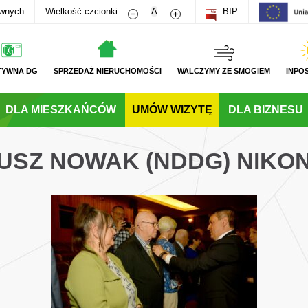
Zmniejsz rozmiar czcionki
Zwiększ rozmiar czcionki
awnych
Wielkość czcionki
A
BIP
TYWNA DG
SPRZEDAŻ NIERUCHOMOŚCI
WALCZYMY ZE SMOGIEM
INPO
DLA MIESZKAŃCÓW
UMÓW WIZYTĘ
DLA BIZNESU
USZ NOWAK (NDDG) NIKON