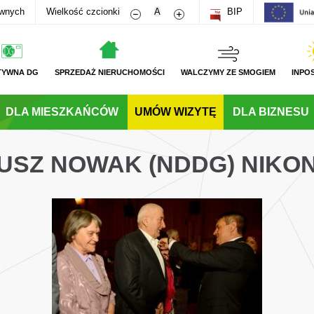
Zmniejsz rozmiar czcionki
Zwiększ rozmiar czcionki
awnych
Wielkość czcionki
A
BIP
TYWNA DG
SPRZEDAŻ NIERUCHOMOŚCI
WALCZYMY ZE SMOGIEM
INPO
DLA MIESZKAŃCÓW
UMÓW WIZYTĘ
DLA BIZNESU
USZ NOWAK (NDDG) NIKON