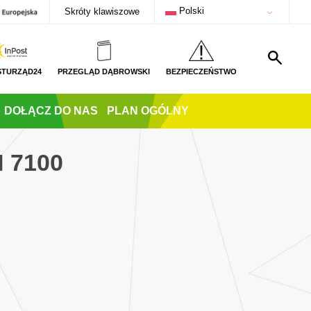
Polski
Skróty klawiszowe
STURZĄD24
PRZEGLĄD DĄBROWSKI
BEZPIECZEŃSTWO
DOŁĄCZ DO NAS
PLAN OGÓLNY
 7100