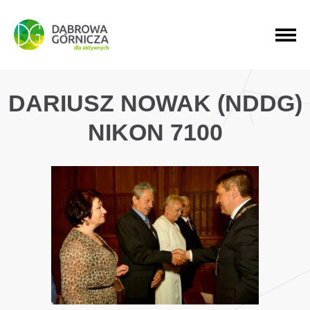
PRZEJDŹ DO MENU GŁÓWNEGO
PRZEJDŹ DO WYSZUKIWARKI
PRZEJDŹ DO TREŚCI
DARIUSZ NOWAK (NDDG)
NIKON 7100