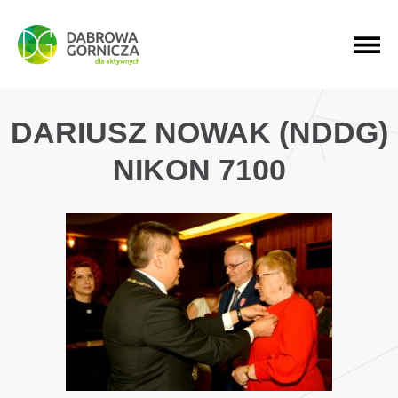
PRZEJDŹ DO MENU GŁÓWNEGO
PRZEJDŹ DO WYSZUKIWARKI
PRZEJDŹ DO TREŚCI
DARIUSZ NOWAK (NDDG)
NIKON 7100