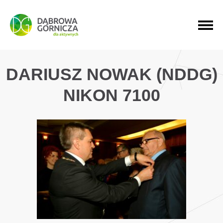
PRZEJDŹ DO MENU GŁÓWNEGO
PRZEJDŹ DO WYSZUKIWARKI
PRZEJDŹ DO TREŚCI
DARIUSZ NOWAK (NDDG)
NIKON 7100