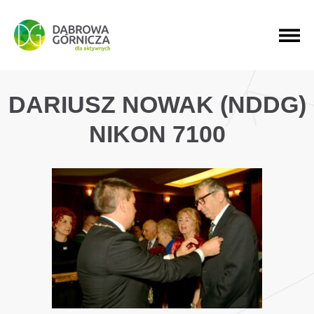
PRZEJDŹ DO MENU GŁÓWNEGO
PRZEJDŹ DO WYSZUKIWARKI
PRZEJDŹ DO TREŚCI
DARIUSZ NOWAK (NDDG)
NIKON 7100