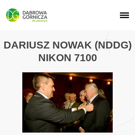
PRZEJDŹ DO MENU GŁÓWNEGO
PRZEJDŹ DO WYSZUKIWARKI
PRZEJDŹ DO TREŚCI
DARIUSZ NOWAK (NDDG)
NIKON 7100