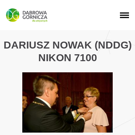
PRZEJDŹ DO MENU GŁÓWNEGO
PRZEJDŹ DO WYSZUKIWARKI
PRZEJDŹ DO TREŚCI
DARIUSZ NOWAK (NDDG)
NIKON 7100