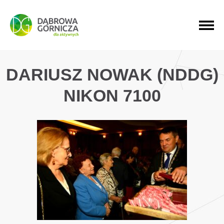
PRZEJDŹ DO MENU GŁÓWNEGO
PRZEJDŹ DO WYSZUKIWARKI
PRZEJDŹ DO TREŚCI
DARIUSZ NOWAK (NDDG)
NIKON 7100