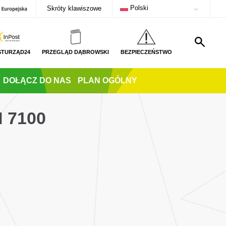
Polski
Skróty klawiszowe
STURZĄD24
PRZEGLĄD DĄBROWSKI
BEZPIECZEŃSTWO
DOŁĄCZ DO NAS
PLAN OGÓLNY
 7100