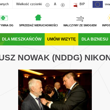
Zmniejsz rozmiar czcionki
Zwiększ rozmiar czcionki
awnych
Wielkość czcionki
A
BIP
TYWNA DG
SPRZEDAŻ NIERUCHOMOŚCI
WALCZYMY ZE SMOGIEM
INPO
DLA MIESZKAŃCÓW
UMÓW WIZYTĘ
DLA BIZNESU
USZ NOWAK (NDDG) NIKON