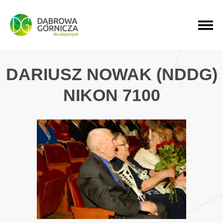
PRZEJDŹ DO MENU GŁÓWNEGO
PRZEJDŹ DO WYSZUKIWARKI
PRZEJDŹ DO TREŚCI
DARIUSZ NOWAK (NDDG)
NIKON 7100