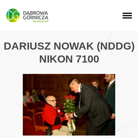
PRZEJDŹ DO MENU GŁÓWNEGO
PRZEJDŹ DO WYSZUKIWARKI
PRZEJDŹ DO TREŚCI
DARIUSZ NOWAK (NDDG)
NIKON 7100