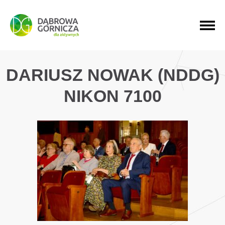
PRZEJDŹ DO MENU GŁÓWNEGO
PRZEJDŹ DO WYSZUKIWARKI
PRZEJDŹ DO TREŚCI
DARIUSZ NOWAK (NDDG)
NIKON 7100