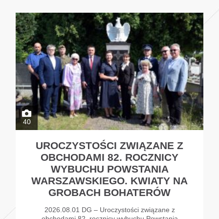
40
UROCZYSTOŚCI ZWIĄZANE Z
OBCHODAMI 82. ROCZNICY
WYBUCHU POWSTANIA
WARSZAWSKIEGO. KWIATY NA
GROBACH BOHATERÓW
2026.08.01 DG – Uroczystości związane z
obchodami 82. rocznicy wybuchu Powstania