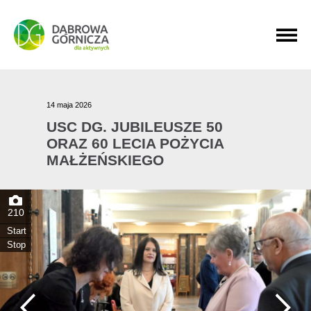
PRZEJDŹ DO MENU GŁÓWNEGO
PRZEJDŹ DO WYSZUKIWARKI
PRZEJDŹ DO TREŚCI
14 maja 2026
USC DG. JUBILEUSZE 50
ORAZ 60 LECIA POŻYCIA
MAŁŻEŃSKIEGO
210
Start
Stop