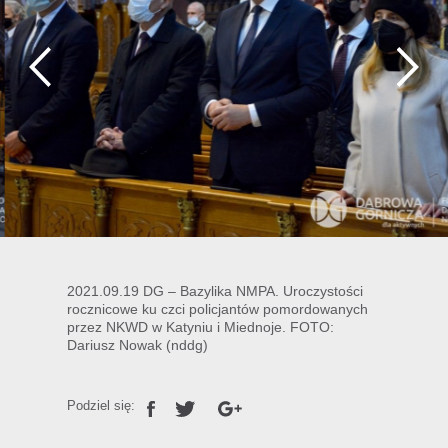
2021.09.19 DG – Bazylika NMPA. Uroczystości
rocznicowe ku czci policjantów pomordowanych
przez NKWD w Katyniu i Miednoje. FOTO:
Dariusz Nowak (nddg)
Podziel się: