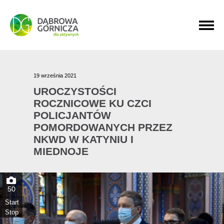
PRZEJDŹ DO MENU GŁÓWNEGO
PRZEJDŹ DO WYSZUKIWARKI
PRZEJDŹ DO TREŚCI
19 września 2021
UROCZYSTOŚCI
ROCZNICOWE KU CZCI
POLICJANTÓW
POMORDOWANYCH PRZEZ
NKWD W KATYNIU I
MIEDNOJE
50
Start
Stop