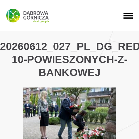
PRZEJDŹ DO MENU GŁÓWNEGO
PRZEJDŹ DO WYSZUKIWARKI
PRZEJDŹ DO TREŚCI
20260612_027_PL_DG_RE
10-POWIESZONYCH-Z-
BANKOWEJ