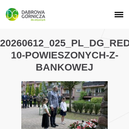
PRZEJDŹ DO MENU GŁÓWNEGO
PRZEJDŹ DO WYSZUKIWARKI
PRZEJDŹ DO TREŚCI
20260612_025_PL_DG_RE
10-POWIESZONYCH-Z-
BANKOWEJ