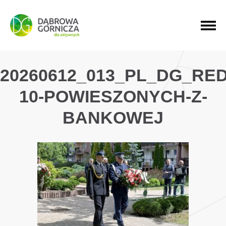
PRZEJDŹ DO MENU GŁÓWNEGO
PRZEJDŹ DO WYSZUKIWARKI
PRZEJDŹ DO TREŚCI
20260612_013_PL_DG_RE
10-POWIESZONYCH-Z-
BANKOWEJ