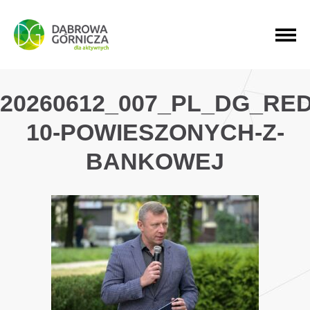
PRZEJDŹ DO MENU GŁÓWNEGO
PRZEJDŹ DO WYSZUKIWARKI
PRZEJDŹ DO TREŚCI
20260612_007_PL_DG_RE
10-POWIESZONYCH-Z-
BANKOWEJ