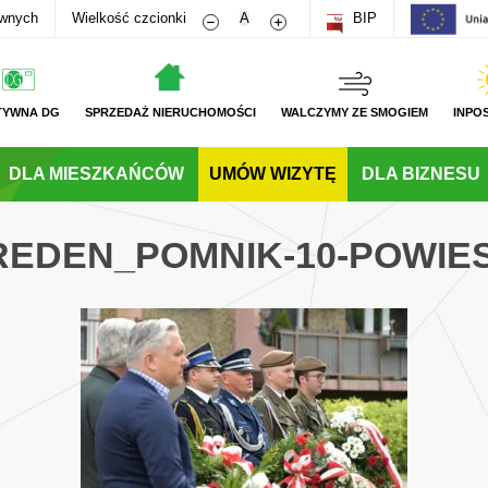
Zmniejsz rozmiar czcionki
Zwiększ rozmiar czcionki
awnych
Wielkość czcionki
A
BIP
TYWNA DG
SPRZEDAŻ NIERUCHOMOŚCI
WALCZYMY ZE SMOGIEM
INPO
DLA MIESZKAŃCÓW
UMÓW WIZYTĘ
DLA BIZNESU
_REDEN_POMNIK-10-POWI