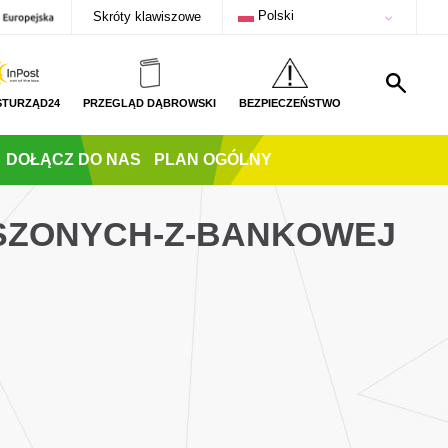
Polski
Skróty klawiszowe
STURZĄD24
PRZEGLĄD DĄBROWSKI
BEZPIECZEŃSTWO
DOŁĄCZ DO NAS
PLAN OGÓLNY
ESZONYCH-Z-BANKOWEJ