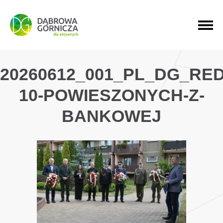
PRZEJDŹ DO MENU GŁÓWNEGO
PRZEJDŹ DO WYSZUKIWARKI
PRZEJDŹ DO TREŚCI
20260612_001_PL_DG_RE
10-POWIESZONYCH-Z-
BANKOWEJ