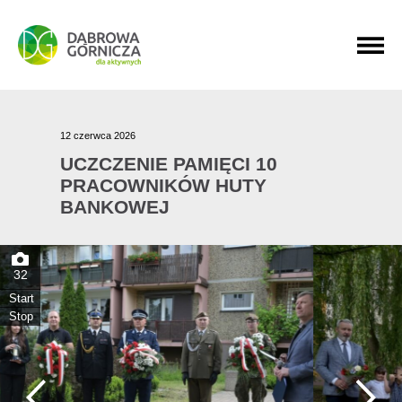
PRZEJDŹ DO MENU GŁÓWNEGO
PRZEJDŹ DO WYSZUKIWARKI
PRZEJDŹ DO TREŚCI
12 czerwca 2026
UCZCZENIE PAMIĘCI 10
PRACOWNIKÓW HUTY
BANKOWEJ
32
Start
Stop