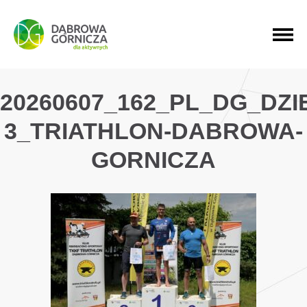
PRZEJDŹ DO MENU GŁÓWNEGO
PRZEJDŹ DO WYSZUKIWARKI
PRZEJDŹ DO TREŚCI
20260607_162_PL_DG_DZ
3_TRIATHLON-DABROWA-
GORNICZA