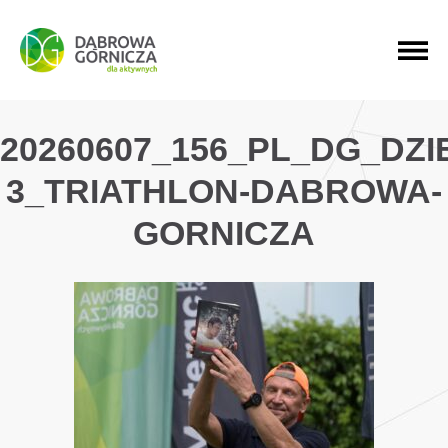
PRZEJDŹ DO MENU GŁÓWNEGO
PRZEJDŹ DO WYSZUKIWARKI
PRZEJDŹ DO TREŚCI
20260607_156_PL_DG_DZ
3_TRIATHLON-DABROWA-
GORNICZA