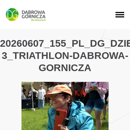
PRZEJDŹ DO MENU GŁÓWNEGO
PRZEJDŹ DO WYSZUKIWARKI
PRZEJDŹ DO TREŚCI
20260607_155_PL_DG_DZ
3_TRIATHLON-DABROWA-
GORNICZA