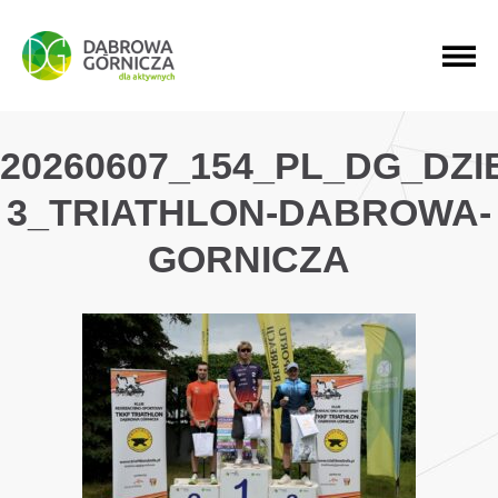
PRZEJDŹ DO MENU GŁÓWNEGO
PRZEJDŹ DO WYSZUKIWARKI
PRZEJDŹ DO TREŚCI
20260607_154_PL_DG_DZ
3_TRIATHLON-DABROWA-
GORNICZA