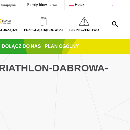
Polski
Skróty klawiszowe
STURZĄD24
PRZEGLĄD DĄBROWSKI
BEZPIECZEŃSTWO
DOŁĄCZ DO NAS
PLAN OGÓLNY
TRIATHLON-DABROWA-