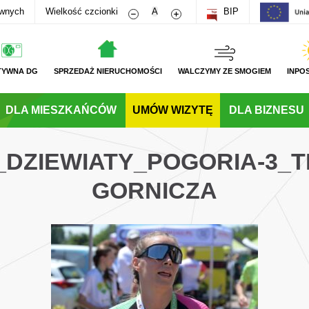
Zmniejsz rozmiar czcionki
Zwiększ rozmiar czcionki
awnych
Wielkość czcionki
A
BIP
TYWNA DG
SPRZEDAŻ NIERUCHOMOŚCI
WALCZYMY ZE SMOGIEM
INPO
DLA MIESZKAŃCÓW
UMÓW WIZYTĘ
DLA BIZNESU
G_DZIEWIATY_POGORIA-3_
GORNICZA