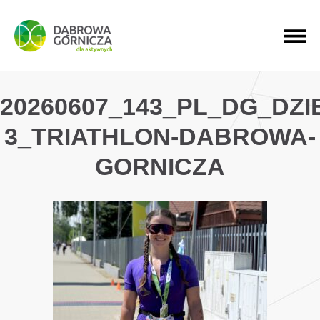
PRZEJDŹ DO MENU GŁÓWNEGO
PRZEJDŹ DO WYSZUKIWARKI
PRZEJDŹ DO TREŚCI
20260607_143_PL_DG_DZ
3_TRIATHLON-DABROWA-
GORNICZA