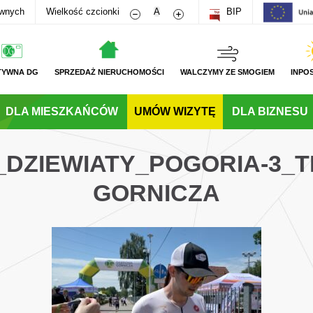
Zmniejsz rozmiar czcionki
Zwiększ rozmiar czcionki
awnych
Wielkość czcionki
A
BIP
TYWNA DG
SPRZEDAŻ NIERUCHOMOŚCI
WALCZYMY ZE SMOGIEM
INPO
DLA MIESZKAŃCÓW
UMÓW WIZYTĘ
DLA BIZNESU
G_DZIEWIATY_POGORIA-3_
GORNICZA