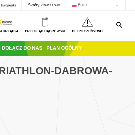
Polski
Skróty klawiszowe
STURZĄD24
PRZEGLĄD DĄBROWSKI
BEZPIECZEŃSTWO
DOŁĄCZ DO NAS
PLAN OGÓLNY
TRIATHLON-DABROWA-