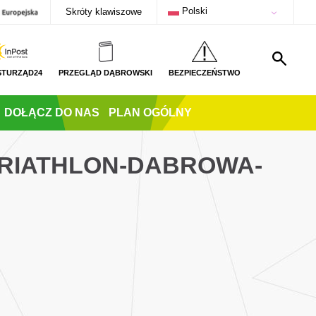
Polski
Skróty klawiszowe
STURZĄD24
PRZEGLĄD DĄBROWSKI
BEZPIECZEŃSTWO
DOŁĄCZ DO NAS
PLAN OGÓLNY
TRIATHLON-DABROWA-