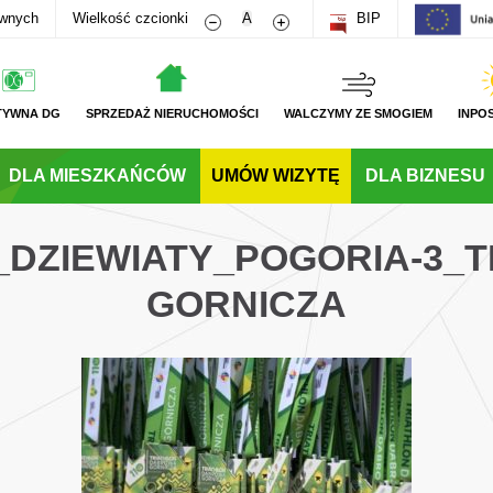
Zmniejsz rozmiar czcionki
Zwiększ rozmiar czcionki
awnych
Wielkość czcionki
A
BIP
TYWNA DG
SPRZEDAŻ NIERUCHOMOŚCI
WALCZYMY ZE SMOGIEM
INPO
DLA MIESZKAŃCÓW
UMÓW WIZYTĘ
DLA BIZNESU
G_DZIEWIATY_POGORIA-3_
GORNICZA