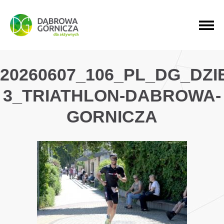
PRZEJDŹ DO MENU GŁÓWNEGO
PRZEJDŹ DO WYSZUKIWARKI
PRZEJDŹ DO TREŚCI
20260607_106_PL_DG_DZ
3_TRIATHLON-DABROWA-
GORNICZA