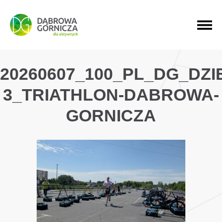
PRZEJDŹ DO MENU GŁÓWNEGO
PRZEJDŹ DO WYSZUKIWARKI
PRZEJDŹ DO TREŚCI
20260607_100_PL_DG_DZ
3_TRIATHLON-DABROWA-
GORNICZA