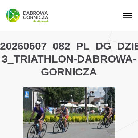
PRZEJDŹ DO MENU GŁÓWNEGO
PRZEJDŹ DO WYSZUKIWARKI
PRZEJDŹ DO TREŚCI
20260607_082_PL_DG_DZ
3_TRIATHLON-DABROWA-
GORNICZA