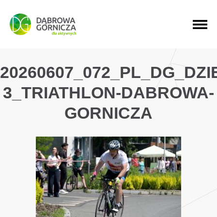
PRZEJDŹ DO MENU GŁÓWNEGO
PRZEJDŹ DO WYSZUKIWARKI
PRZEJDŹ DO TREŚCI
20260607_072_PL_DG_DZ
3_TRIATHLON-DABROWA-
GORNICZA