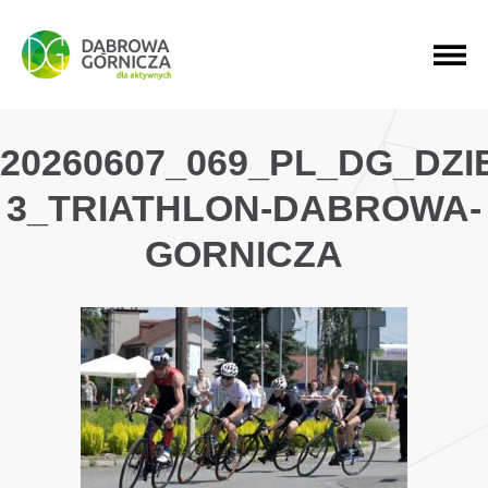
PRZEJDŹ DO MENU GŁÓWNEGO
PRZEJDŹ DO WYSZUKIWARKI
PRZEJDŹ DO TREŚCI
20260607_069_PL_DG_DZ
3_TRIATHLON-DABROWA-
GORNICZA