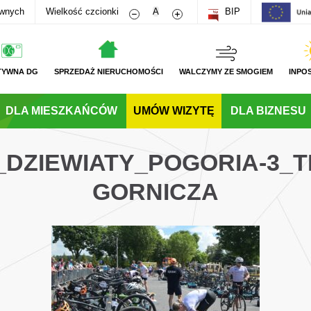
Zmniejsz rozmiar czcionki
Zwiększ rozmiar czcionki
awnych
Wielkość czcionki
A
BIP
TYWNA DG
SPRZEDAŻ NIERUCHOMOŚCI
WALCZYMY ZE SMOGIEM
INPO
DLA MIESZKAŃCÓW
UMÓW WIZYTĘ
DLA BIZNESU
G_DZIEWIATY_POGORIA-3_
GORNICZA