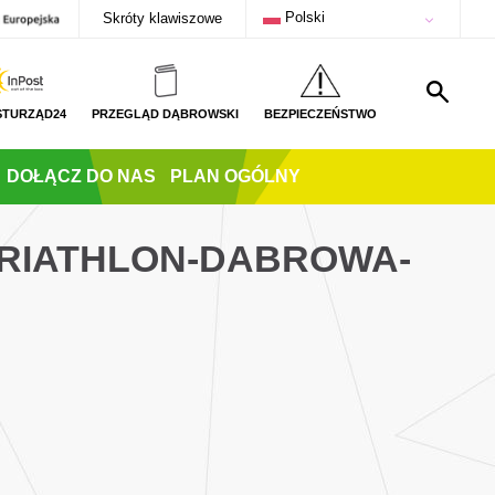
Polski
Skróty klawiszowe
STURZĄD24
PRZEGLĄD DĄBROWSKI
BEZPIECZEŃSTWO
DOŁĄCZ DO NAS
PLAN OGÓLNY
TRIATHLON-DABROWA-