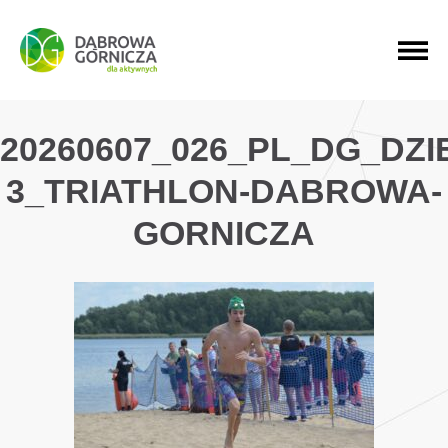
PRZEJDŹ DO MENU GŁÓWNEGO
PRZEJDŹ DO WYSZUKIWARKI
PRZEJDŹ DO TREŚCI
20260607_026_PL_DG_DZ
3_TRIATHLON-DABROWA-
GORNICZA