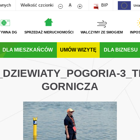
Zmniejsz rozmiar czcionki
Zwiększ rozmiar czcionki
awnych
Wielkość czcionki
A
BIP
TYWNA DG
SPRZEDAŻ NIERUCHOMOŚCI
WALCZYMY ZE SMOGIEM
INPO
DLA MIESZKAŃCÓW
UMÓW WIZYTĘ
DLA BIZNESU
G_DZIEWIATY_POGORIA-3_
GORNICZA