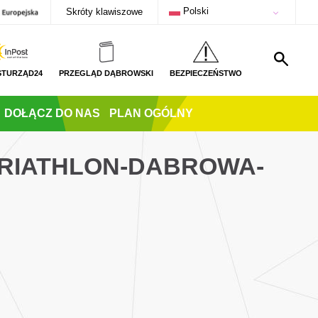
Polski
Skróty klawiszowe
STURZĄD24
PRZEGLĄD DĄBROWSKI
BEZPIECZEŃSTWO
DOŁĄCZ DO NAS
PLAN OGÓLNY
TRIATHLON-DABROWA-