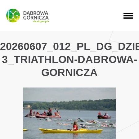
PRZEJDŹ DO MENU GŁÓWNEGO
PRZEJDŹ DO WYSZUKIWARKI
PRZEJDŹ DO TREŚCI
20260607_012_PL_DG_DZ
3_TRIATHLON-DABROWA-
GORNICZA