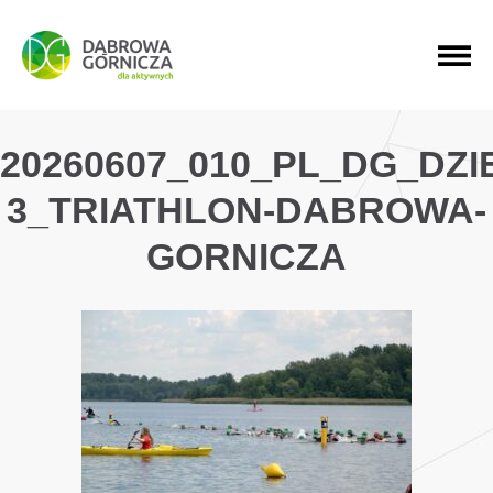
PRZEJDŹ DO MENU GŁÓWNEGO
PRZEJDŹ DO WYSZUKIWARKI
PRZEJDŹ DO TREŚCI
20260607_010_PL_DG_DZ
3_TRIATHLON-DABROWA-
GORNICZA