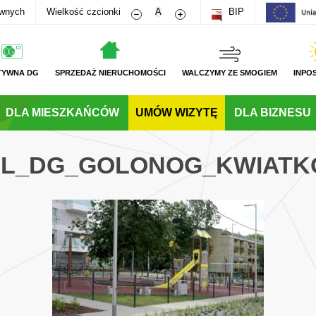
Zmniejsz rozmiar czcionki
Zwiększ rozmiar czcionki
awnych
Wielkość czcionki
A
BIP
TYWNA DG
SPRZEDAŻ NIERUCHOMOŚCI
WALCZYMY ZE SMOGIEM
INPO
DLA MIESZKAŃCÓW
UMÓW WIZYTĘ
DLA BIZNESU
_PL_DG_GOLONOG_KWIAT