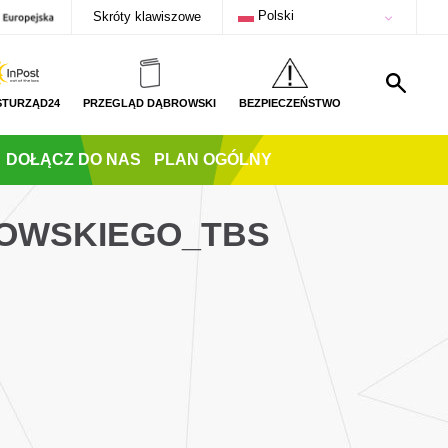
Polski
Skróty klawiszowe
STURZĄD24
PRZEGLĄD DĄBROWSKI
BEZPIECZEŃSTWO
DOŁĄCZ DO NAS
PLAN OGÓLNY
KOWSKIEGO_TBS