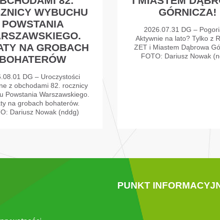
BCHODAMI 82.
I MIASTEM DĄB
ZNICY WYBUCHU
GÓRNICZA!
POWSTANIA
2026.07.31 DG – Pogori
RSZAWSKIEGO.
Aktywnie na lato? Tylko z 
ATY NA GROBACH
ZET i Miastem Dąbrowa Gó
FOTO: Dariusz Nowak (n
BOHATERÓW
.08.01 DG – Uroczystości
ne z obchodami 82. rocznicy
u Powstania Warszawskiego.
ty na grobach bohaterów.
O: Dariusz Nowak (nddg)
PUNKT INFORMACYJ