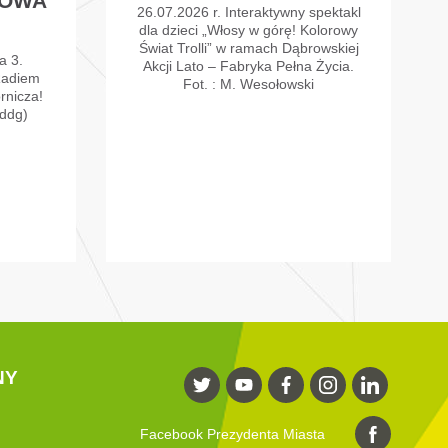
ROWA
26.07.2026 r. Interaktywny spektakl
dla dzieci „Włosy w górę! Kolorowy
Świat Trolli” w ramach Dąbrowskiej
a 3.
Akcji Lato – Fabryka Pełna Życia.
Radiem
Fot. : M. Wesołowski
rnicza!
ddg)
NY
Facebook Prezydenta Miasta