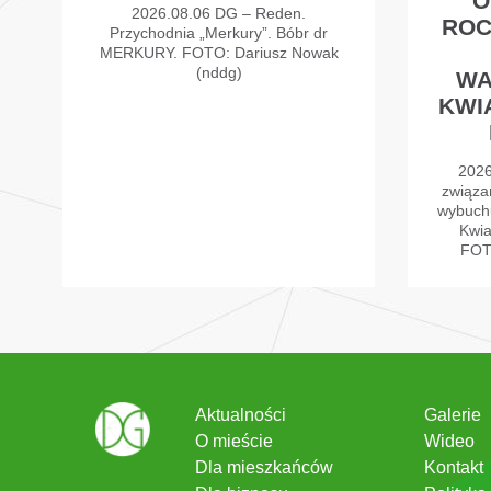
O
2026.08.06 DG – Reden.
ROC
Przychodnia „Merkury”. Bóbr dr
MERKURY. FOTO: Dariusz Nowak
(nddg)
WA
KWI
2026
związa
wybuch
Kwia
FOT
Aktualności
Galerie
O mieście
Wideo
Dla mieszkańców
Kontakt