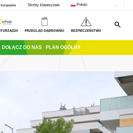
Polski
Skróty klawiszowe
STURZĄD24
PRZEGLĄD DĄBROWSKI
BEZPIECZEŃSTWO
DOŁĄCZ DO NAS
PLAN OGÓLNY