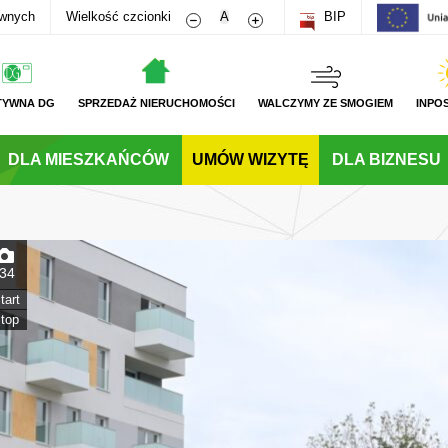
Zmniejsz rozmiar czcionki
Zwiększ rozmiar czcionki
awnych
Wielkość czcionki
A
BIP
TYWNA DG
SPRZEDAŻ NIERUCHOMOŚCI
WALCZYMY ZE SMOGIEM
INPO
DLA MIESZKAŃCÓW
UMÓW WIZYTĘ
DLA BIZNESU
34
tart
top