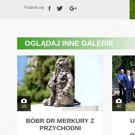
Podziel się:
OGLĄDAJ
INNE GALERIE
10
40
BÓBR DR MERKURY Z
U
PRZYCHODNI