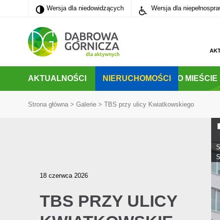
Wersja dla niedowidzących
Wersja dla niedowidzących
Wersja dla niepełnospr
PRZEJDŹ DO MENU GŁÓWNEGO
PRZEJDŹ DO WYSZUKIWARKI
PRZEJDŹ DO TREŚCI
AK
AKTUALNOŚCI
NIERUCHOMOŚCI
O MIEŚCIE
Strona główna
>
Galerie
>
TBS przy ulicy Kwiatkowskiego
S
S
18 czerwca 2026
TBS PRZY ULICY