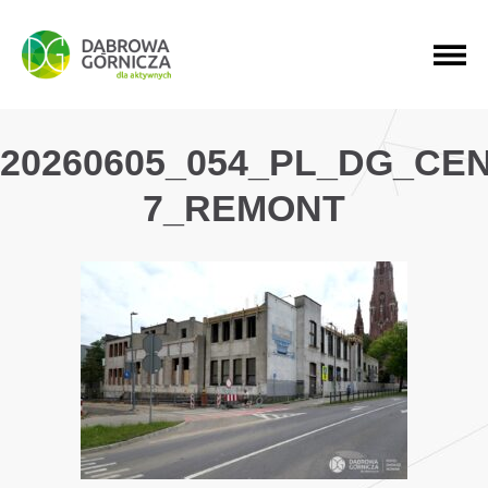
PRZEJDŹ DO MENU GŁÓWNEGO
PRZEJDŹ DO WYSZUKIWARKI
PRZEJDŹ DO TREŚCI
20260605_054_PL_DG_CE
7_REMONT