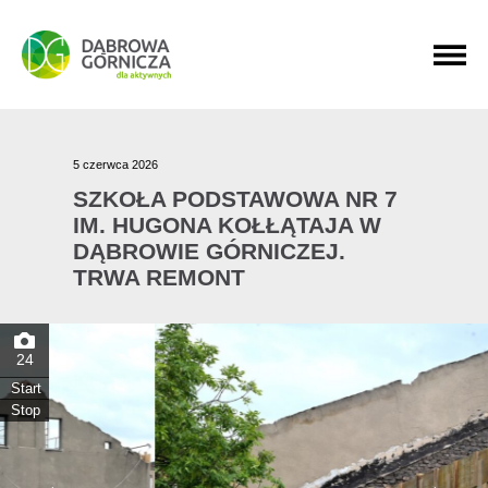
PRZEJDŹ DO MENU GŁÓWNEGO
PRZEJDŹ DO WYSZUKIWARKI
PRZEJDŹ DO TREŚCI
5 czerwca 2026
SZKOŁA PODSTAWOWA NR 7
IM. HUGONA KOŁŁĄTAJA W
DĄBROWIE GÓRNICZEJ.
TRWA REMONT
24
Start
Stop