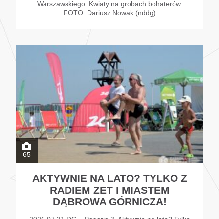
Warszawskiego. Kwiaty na grobach bohaterów.
FOTO: Dariusz Nowak (nddg)
65
AKTYWNIE NA LATO? TYLKO Z
RADIEM ZET I MIASTEM
DĄBROWA GÓRNICZA!
2026.07.31 DG – Pogoria 3. Aktywnie na lato? Tylko