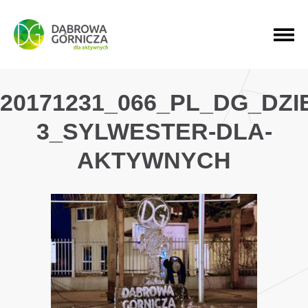
PRZEJDŹ DO MENU GŁÓWNEGO
PRZEJDŹ DO WYSZUKIWARKI
PRZEJDŹ DO TREŚCI
20171231_066_PL_DG_DZ
3_SYLWESTER-DLA-
AKTYWNYCH