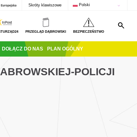
Polski
Skróty klawiszowe
STURZĄD24
PRZEGLĄD DĄBROWSKI
BEZPIECZEŃSTWO
DOŁĄCZ DO NAS
PLAN OGÓLNY
DABROWSKIEJ-POLICJI