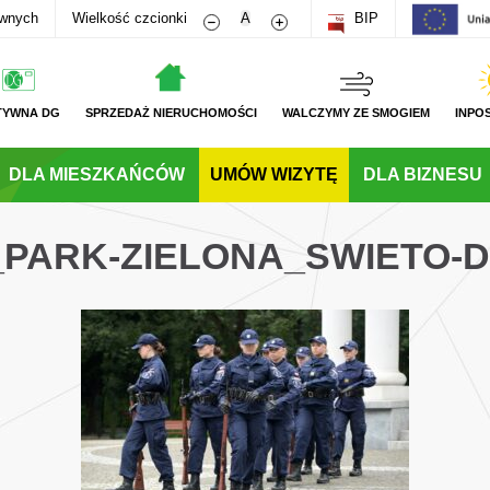
Zmniejsz rozmiar czcionki
Zwiększ rozmiar czcionki
awnych
Wielkość czcionki
A
BIP
TYWNA DG
SPRZEDAŻ NIERUCHOMOŚCI
WALCZYMY ZE SMOGIEM
INPO
DLA MIESZKAŃCÓW
UMÓW WIZYTĘ
DLA BIZNESU
_PARK-ZIELONA_SWIETO-