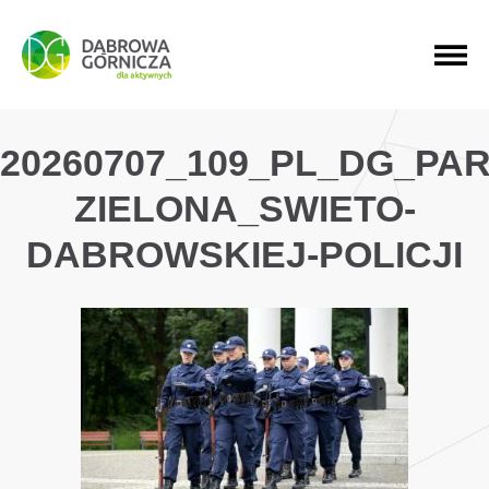
PRZEJDŹ DO MENU GŁÓWNEGO
PRZEJDŹ DO WYSZUKIWARKI
PRZEJDŹ DO TREŚCI
20260707_109_PL_DG_PAR
ZIELONA_SWIETO-
DABROWSKIEJ-POLICJI